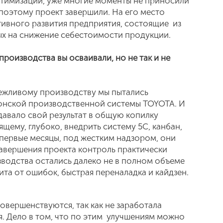
птимизации, уже многие моменты не приносили
поэтому проект завершили. На его место
ивного развития предприятия, состоящие из
ых на снижение себестоимости продукции.
роизводства вы осваивали, но не так и не
режливому производству мы пытались
онской производственной системы TOYOTA. И
авало свой результат в общую копилку
щему, глубоко, внедрить систему 5С, канбан,
 первые месяцы, под жестким надзором, они
завершения проекта контроль практически
зводства остались далеко не в полном объеме
ита от ошибок, быстрая переналадка и кайдзен.
овершенствуются, так как не заработала
я. Дело в том, что по этим улучшениям можно