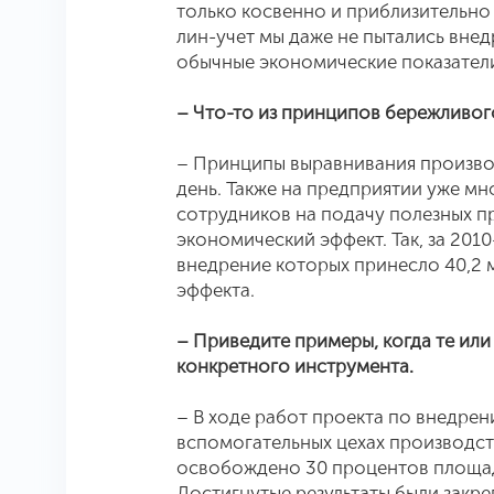
только косвенно и приблизительно
лин-учет мы даже не пытались внедр
обычные экономические показател
– Что-то из принципов бережливог
– Принципы выравнивания производ
день. Также на предприятии уже м
сотрудников на подачу полезных 
экономический эффект. Так, за 201
внедрение которых принесло 40,2
эффекта.
– Приведите примеры, когда те ил
конкретного инструмента.
– В ходе работ проекта по внедре
вспомогательных цехах производст
освобождено 30 процентов площаде
Достигнутые результаты были закр