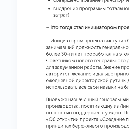
совершенствование транспортн
внедрение программы тотально
затрат).
– Кто тогда стал инициатором прое
– Инициатором проекта выступил С
занимавший должность генеральног
более 30-ти лет проработал на этом
Советником нового генерального д
для задуманной работы. Знание пр
авторитет, желание и дальше прин
ежедневной директорской рутины 
использовать все свои навыки на бл
Вновь же назначенный генеральный
производства, посетив одну из Лин
полностью поддержал эту идею. По
«Об открытии проекта «Создание 
принципах бережливого производст