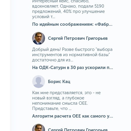
Интересный кейс, спасибо,
вдохновляет. Однако, подали 5190
предложений, 40% про улучшение
условий т...
По идейным соображениям: «Фабрика идей» на МГОКе
Сергей Петрович Григорьев
Добрый день! Разве быстрого "выбора
инструментов из нормативной базы"
достаточно для из...
На ОДК-Сатурн в 30 раз ускорили подбор средств измерения для контроля качества продукции
Борис Кац
Как мне представляется, это - не
новый взгляд, а глубокое
непонимание смысла OEE.
Представьте, что ...
Алгоритм расчета ОЕЕ как самого универсального и современного показателя эффективности оборудования в мире
Сергей Петрович Григорьев