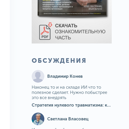
ОБСУЖДЕНИЯ
Владимир Конев
Наконец то и на складе ИИ что то
полезное сделает. Нужно побыстрее
это все внедрять
Стратегия нулевого травматизма: как ИИ-камеры Camkord снижают риск наезда на пешехода при работе на погрузчике
Светлана Власовец