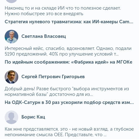
Наконец то и на складе ИИ что то полезное сделает.
Нужно побыстрее это все внедрять
Стратегия нулевого травматизма: как ИИ-камеры Camkord снижают риск наезда на пешехода при работе на погрузчике
Светлана Власовец
Интересный кейс, спасибо, вдохновляет. Однако, подали
5190 предложений, 40% про улучшение условий т...
По идейным соображениям: «Фабрика идей» на МГОКе
Сергей Петрович Григорьев
Добрый день! Разве быстрого "выбора инструментов из
нормативной базы" достаточно для из...
На ОДК-Сатурн в 30 раз ускорили подбор средств измерения для контроля качества продукции
Борис Кац
Как мне представляется, это - не новый взгляд, а глубокое
непонимание смысла OEE. Представьте, что ...