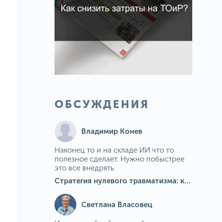
ОБСУЖДЕНИЯ
Владимир Конев
Наконец то и на складе ИИ что то
полезное сделает. Нужно побыстрее
это все внедрять
Стратегия нулевого травматизма: как ИИ-камеры Camkord снижают риск наезда на пешехода при работе на погрузчике
Светлана Власовец