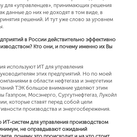
ну для «управленцев», принимающих решения
к данные до них не доходят в том виде, в
ринятия решений. И тут уже слово за уровнем
ы.
едприятий в России действительно эффективно
изводством? Кто они, и почему именно их Вы
ия используют ИТ для управления
руководителям этих предприятий. Но по моей
омпаниями в области нефтегаза и энергетики
мпаний ТЭК большое внимание уделяют этим
ы Газпром, Мосэнерго, Сургутнефтегаз, Лукойл
ии, которые ставят перед собой цели
тивности производства и энергосбережения.
ю ИТ-систем для управления производством
 минимум, не оправдывают ожиданий
аете, почему это происходит и на что стоит