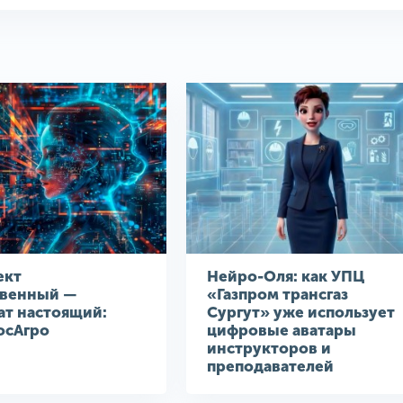
ект
Нейро-Оля: как УПЦ
твенный —
«Газпром трансгаз
ат настоящий:
Сургут» уже использует
осАгро
цифровые аватары
инструкторов и
преподавателей