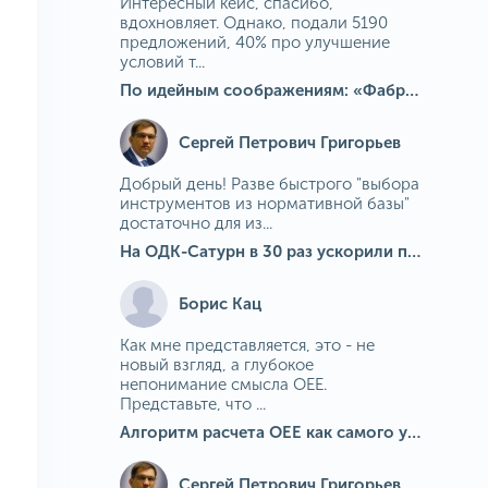
Интересный кейс, спасибо,
вдохновляет. Однако, подали 5190
предложений, 40% про улучшение
условий т...
По идейным соображениям: «Фабрика идей» на МГОКе
Сергей Петрович Григорьев
Добрый день! Разве быстрого "выбора
инструментов из нормативной базы"
достаточно для из...
На ОДК-Сатурн в 30 раз ускорили подбор средств измерения для контроля качества продукции
Борис Кац
Как мне представляется, это - не
новый взгляд, а глубокое
непонимание смысла OEE.
Представьте, что ...
Алгоритм расчета ОЕЕ как самого универсального и современного показателя эффективности оборудования в мире
Сергей Петрович Григорьев