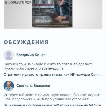
ОБСУЖДЕНИЯ
Владимир Конев
Наконец то и на складе ИИ что то полезное сделает.
Нужно побыстрее это все внедрять
Стратегия нулевого травматизма: как ИИ-камеры Camkord снижают риск наезда на пешехода при работе на погрузчике
Светлана Власовец
Интересный кейс, спасибо, вдохновляет. Однако, подали
5190 предложений, 40% про улучшение условий т...
По идейным соображениям: «Фабрика идей» на МГОКе